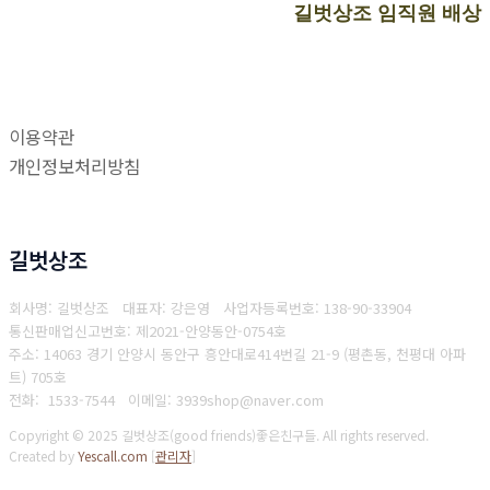
길벗상조 임직원 배상
이용약관
개인정보처리방침
길벗상조
회사명: 길벗상조 대표자: 강은영
사업자등록번호: 138-90-33904
통신판매업신고번호: 제2021-안양동안-0754호
주소: 14063 경기 안양시 동안구 흥안대로414번길 21-9 (평촌동, 천평대 아파
트) 705호
전화: 1533-7544
이메일: 3939shop@naver.com
Copyright © 2025 길벗상조(good friends)좋은친구들. All rights reserved.
Created by
Yescall.com
[
관리자
]